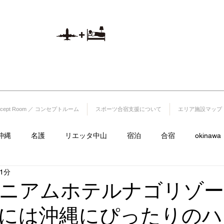
山
航空券付き宿泊プラ
)1220-25-5
ン
​※予約システムへ移動いたします。
1512
ncept Room ／ コンセプトルーム
スポーツ合宿支援について
エリア施設マップ
沖縄
名護
リエッタ中山
宿泊
合宿
okinawa
1分
サイクル
飯店
里耶塔中山
lieta.nakayama
ラグビ
ニアムホテルナゴリゾ
には沖縄にぴったりのハ
日本ハムファイターズ
フルーツランド
海
古宇利