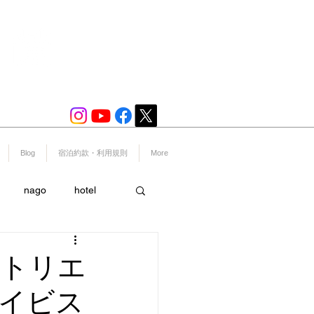
宿泊プラン一覧
​※予約システムへ移動いたします。
Blog
宿泊約款・利用規則
More
nago
hotel
ー
スポーツ
ートリエ
イビス
島
美ら海水族館