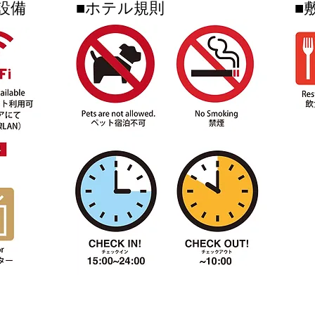
設備
■ホテル規則
■