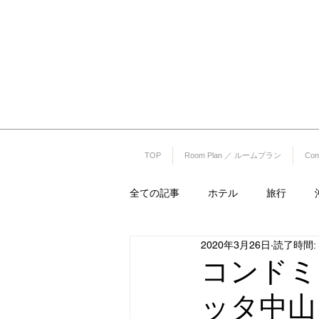
リエッタ中
コンドミニアムホテル ナゴリゾート
〒905-0005 沖縄県名護市字為又(Okinawa Nago-shi Biimata
（OKINAWAフルーツランド敷地内）
TEL 0980-51-1511 FAX 0980-51-
TOP
Room Plan ／ ルームプラン
Co
全ての記事
ホテル
旅行
2020年3月26日
読了時間: 
旅館
カーシェア
レンタ
コンドミ
ッタ中山
プロ野球
プロ野球キャンプ