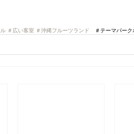
テル
＃広い客室
＃沖縄フルーツランド
　＃テーマパーク