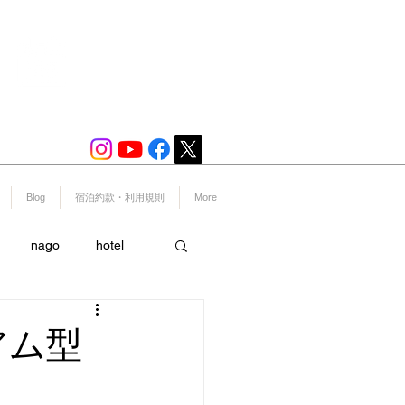
宿泊プラン一覧
​※予約システムへ移動いたします。
Blog
宿泊約款・利用規則
More
nago
hotel
ー
スポーツ
アム型
島
美ら海水族館