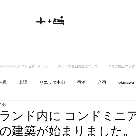
山
航空券付き宿泊プラ
)1220-25-5
ン
​※予約システムへ移動いたします。
1512
ncept Room ／ コンセプトルーム
スポーツ合宿支援について
エリア施設マップ
沖縄
名護
リエッタ中山
宿泊
合宿
okinawa
1分
サイクル
飯店
里耶塔中山
lieta.nakayama
ラグビ
ランド内に コンドミニ
の建築が始まりました。
日本ハムファイターズ
フルーツランド
海
古宇利