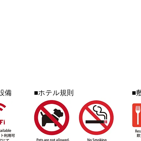
ャ大抽選会！／お土産購入や
ーツ
LIETA.NAKAYAM
フルーツカフェご利用のレシ
ベン
ート 税込3,000円以上で ガチ
まし
ャを1回まわせます🎉⁡⁡さらに
特別
コンドミニアムホテル ナゴリゾート リエッタ中山
🍨 フルーツカフェでは ブル
も・
ーシール シングル料金で ダ
ご覧
〒905-0005 名護市字為又(Nago-shi Biimata)1220-25-5
ブルにできるキャンペーンも
沖縄
（OKINAWAフルーツランド敷地内）
TEL 0980-51-1511 FAX 0980-51-1512
開催✨⁡⁡
タ中
マパ
設備
■ホテル規則
■