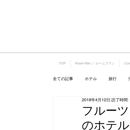
リエッタ中
コンドミニアムホテル ナゴリゾート
〒905-0005 沖縄県名護市字為又(Okinawa Nago-shi Biimata
（OKINAWAフルーツランド敷地内）
TEL 0980-51-1511 FAX 0980-51-
TOP
Room Plan ／ ルームプラン
Co
全ての記事
ホテル
旅行
2018年4月12日
読了時間: 
旅館
カーシェア
レンタ
フルーツ
のホテル
プロ野球
プロ野球キャンプ