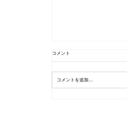
コメント
コメントを追加…
リエッタ中山のお隣のフルー
ツランドでオリジナルパフェ
作り体験がスタート！！〔パ
フェラボ〕あなたが作るオリ
ジナルパフェはどんな美味し