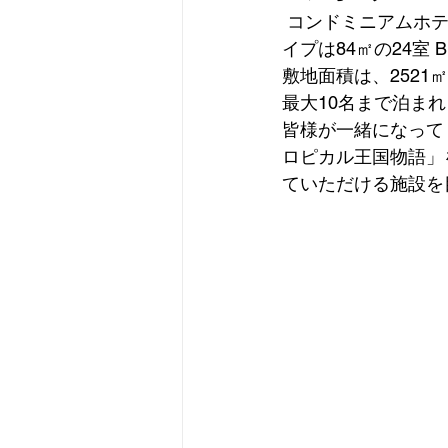
 コンドミニアムホテル・名護リゾート　リエッタ中山は、9階建で全40室となります。 Aタ
イプは84㎡の24室 
おきなわ彩発見キャンペーン
敷地面積は、2521㎡
最大10名まで泊ま
皆様が一緒になって
ロピカル王国物語」
ていただける施設を