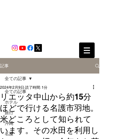
記事
全ての記事
2024年2月9日
読了時間: 1分
全ての記事
リエッタ中山から約15分
ホテル
ほどで行ける名護市羽地。
旅行
米どころとして知られて
沖縄
います。その水田を利用し
名護