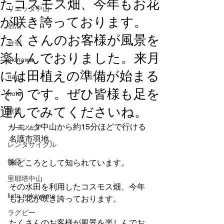
たコスモス畑、今年もお花
リエッタ中山
が咲き誇っております。
宿泊
たくさんのお客様が風景を
合宿
楽しんでおりました。来月
okinawa
には田植えの準備が始まる
nago
そうです。ぜひ皆様も足を
hotel
運んでみてくださいね。
旅館
リエッタ中山から約15分ほどで行ける
カーシェア
名護市羽地。
レンタサイクル
飯店
米どころとして知られています。
里耶塔中山
その水田を利用したコスモス畑、今年
lieta.nakayama
もお花が咲き誇っております。
ラグビー
たくさんのお客様が風景を楽しんでお