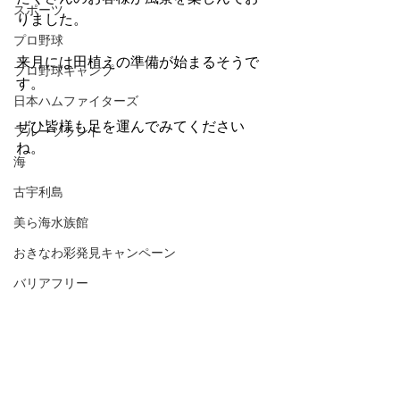
スポーツ
りました。
プロ野球
来月には田植えの準備が始まるそうで
プロ野球キャンプ
す。
日本ハムファイターズ
ぜひ皆様も足を運んでみてください
フルーツランド
ね。
海
古宇利島
美ら海水族館
おきなわ彩発見キャンペーン
バリアフリー