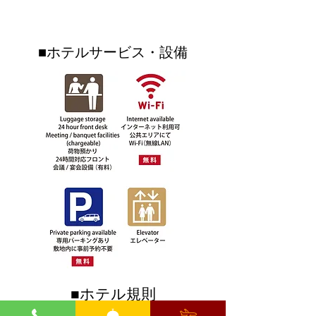
TEL
0980-51-1511
FAX
0980-51-1512
ーシール シングル料金で
ぜひご覧になっ
ダブルにできるキャンペ
いね☆☆沖縄フ
ーンも開催✨⁡⁡
ンドはリエッタ
■ホテルサービス・設備
歩いていけるテ
クです♪♪
■ホテル規則