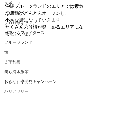
スポーツ
沖縄フルーツランドのエリアでは素敵
な店舗がどんどんオープンし、
プロ野球
小さな街になっていきます。
プロ野球キャンプ
たくさんの皆様が楽しめるエリアにな
日本ハムファイターズ
るといいな。
フルーツランド
海
古宇利島
美ら海水族館
おきなわ彩発見キャンペーン
バリアフリー