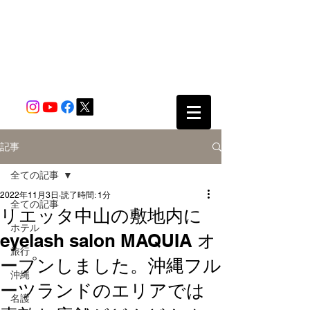
記事
全ての記事
2022年11月3日
読了時間: 1分
全ての記事
リエッタ中山の敷地内に
ホテル
eyelash salon MAQUIA オ
旅行
ープンしました。沖縄フル
沖縄
ーツランドのエリアでは
名護