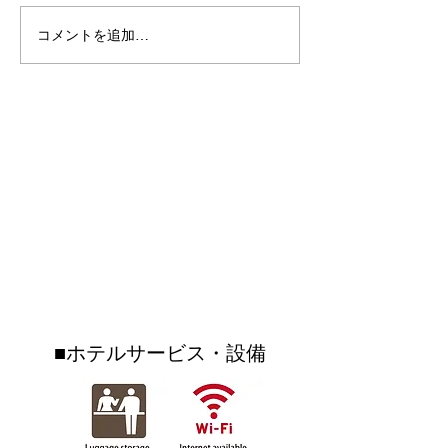
🌺SUMMER FESTIVAL
コメントを追加…
youtubeおき
2026開催🌺⁡⁡今年の夏は、
ねるsupported
OKINAWAフルーツらんど
て、沖縄フルー
で “遊んで・食べて・運だ
トロピカル王国
めし”✨⁡⁡期間中は ＼ガチャ
Condominium Hotel Nago Resort
介されました♪♪
ガチャ大抽選会！／お土
険していただき
LIETA.NAKAYAMA
産購入や フルーツカフェ
ツカフェではフ
ご利用のレシート 税込
ドベンチャーを
コンドミニアムホテル ナゴリゾート
3,000円以上で ガチャを1
ただきました！
リエッタ中山
回まわせます🎉⁡⁡さらに🍨
はトイレの特別
〒905-0005 名護市字為又(Nago-shi Biimata)1220-25-5
フルーツカフェでは ブル
も・・・！？！
（OKINAWAフルーツランド敷地内）
TEL
0980-51-1511
FAX
0980-51-1512
ーシール シングル料金で
ぜひご覧になっ
ダブルにできるキャンペ
いね☆☆沖縄フ
ーンも開催✨⁡⁡
ンドはリエッタ
■ホテルサービス・設備
歩いていけるテ
クです♪♪