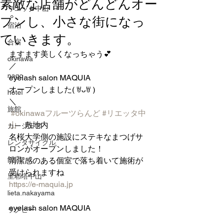
素敵な店舗がどんどんオー
リエッタ中山
プンし、小さな街になっ
宿泊
ていきます。
合宿
ますます美しくなっちゃう︎💕︎
okinawa
／
nago
eyelash salon MAQUIA
オープンしました( ꇐᴗꇐ )
hotel
＼
旅館
#okinawaフルーツらんど
#リエッタ中
山
　敷地内
カーシェア
名桜大学側の施設にステキなまつげサ
レンタサイクル
ロンがオープンしました！
飯店
清潔感のある個室で落ち着いて施術が
受けられますね
里耶塔中山
https://e-maquia.jp
lieta.nakayama
eyelash salon MAQUIA
ラグビー