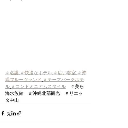
＃名護
＃快適なホテル
＃広い客室
＃沖
縄フルーツランド
＃テーマパークホテ
ル
＃コンドミニアムスタイル
　＃美ら
海水族館　＃沖縄北部観光　＃リエッ
タ中山