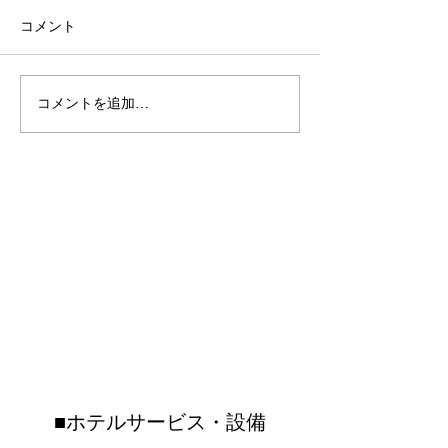
コメント
🌺SUMMER FESTIVAL
コメントを追加…
youtubeおき
2026開催🌺⁡⁡今年の夏は、
ねるsupported
OKINAWAフルーツらんど
て、沖縄フルー
で “遊んで・食べて・運だ
トロピカル王国
めし”✨⁡⁡期間中は ＼ガチャ
Condominium Hotel Nago Resort
介されました♪♪
ガチャ大抽選会！／お土
険していただき
LIETA.NAKAYAMA
産購入や フルーツカフェ
ツカフェではフ
ご利用のレシート 税込
ドベンチャーを
コンドミニアムホテル ナゴリゾート
3,000円以上で ガチャを1
ただきました！
リエッタ中山
回まわせます🎉⁡⁡さらに🍨
はトイレの特別
〒905-0005 名護市字為又(Nago-shi Biimata)1220-25-5
フルーツカフェでは ブル
も・・・！？！
（OKINAWAフルーツランド敷地内）
TEL
0980-51-1511
FAX
0980-51-1512
ーシール シングル料金で
ぜひご覧になっ
ダブルにできるキャンペ
いね☆☆沖縄フ
ーンも開催✨⁡⁡
ンドはリエッタ
■ホテルサービス・設備
歩いていけるテ