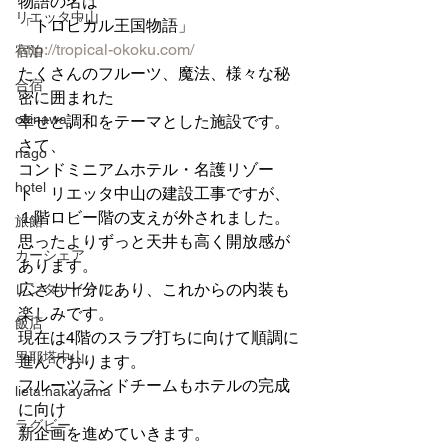
物語の名は
リエッタ中山
「トロピカル王国物語」
http://tropical-okoku.com/
宿泊
たくさんのフルーツ、魔法、様々な秘
合宿
密に囲まれた
okinawa
幸せと調和をテーマとした施設です。
さて、
nago
コンドミニアムホテル・名護リゾー
hotel
ト　リエッタ中山の建設工事ですが、
１階ロビー階の支えが外されました。
旅館
思ったよりずっと天井も高く開放感が
カーシェア
あります。
広さも十分にあり、これからの内装も
レンタサイクル
楽しみです。
飯店
現在は4階のスラブ打ちに向けて順調に
里耶塔中山
進んでおります。
フルーツランドチームもホテルの完成
lieta.nakayama
に向け
ラグビー
新企画を進めていきます。