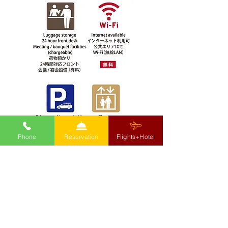
クです♪♪
Phone
Reservation
Flights+Hotel
■ホテル規則