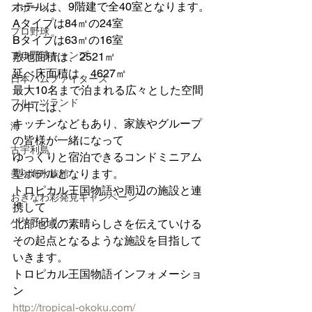
ホテルは、9階建で全40室となります。
スポーツ
Aタイプは84㎡の24室
プロ野球
Bタイプは63㎡の16室
プロ野球キャンプ
敷地面積は、2521㎡
延べ床面積は、4627㎡
日本ハムファイターズ
最大10名まで泊まれる広々とした空間
フルーツランド
の中には、
キッチンなどもあり、家族やグループ
海
の皆様が一緒になって
古宇利島
ゆっくりと宿泊できるコンドミニアム
型ホテルとなります。
美ら海水族館
トロピカル王国物語や周辺の施設と連
おきなわ彩発見キャンペーン
携して
バリアフリー
北部地域の素晴らしさを伝えていける
その起点となるような施設を目指して
いきます。
トロピカル王国物語インフォメーショ
ン
http://tropical-okoku.com/