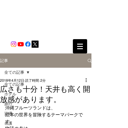
記事
全ての記事
2018年4月12日
読了時間: 2分
全ての記事
広さも十分！天井も高く開
ホテル
放感があります。
旅行
沖縄フルーツランドは、
沖縄
絵本の世界を冒険するテーマパークで
す。
名護