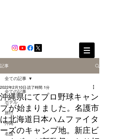
記事
全ての記事
2022年2月10日
読了時間: 1分
全ての記事
沖縄県にてプロ野球キャン
ホテル
プが始まりました。名護市
旅行
は北海道日本ハムファイタ
沖縄
ーズのキャンプ地。新庄ビ
名護