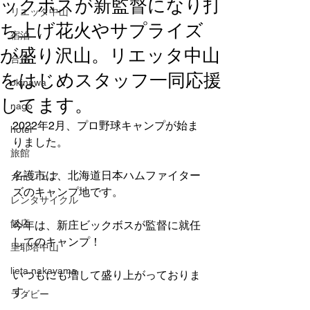
ックボスが新監督になり打
リエッタ中山
ち上げ花火やサプライズ
宿泊
が盛り沢山。リエッタ中山
合宿
をはじめスタッフ一同応援
okinawa
してます。
nago
2022年2月、プロ野球キャンプが始ま
hotel
りました。
旅館
名護市は、北海道日本ハムファイター
カーシェア
ズのキャンプ地です。
レンタサイクル
飯店
今年は、新庄ビックボスが監督に就任
してのキャンプ！
里耶塔中山
lieta.nakayama
いつもにも増して盛り上がっておりま
す。
ラグビー