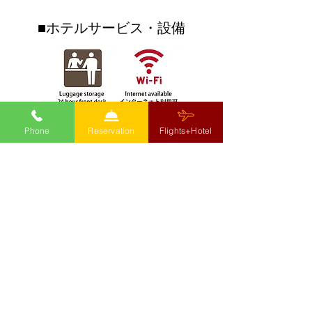
ダブルにできるキャンペ
いね☆☆沖縄フ
ーンも開催✨⁡⁡
ンドはリエッタ
■ホテルサービス・設備
歩いていけるテ
クです♪♪
Phone
Reservation
Flights+Hotel
■ホテル規則