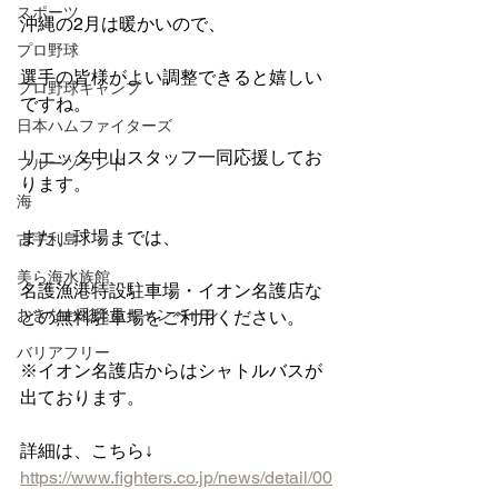
スポーツ
沖縄の2月は暖かいので、
プロ野球
選手の皆様がよい調整できると嬉しい
プロ野球キャンプ
ですね。
日本ハムファイターズ
リエッタ中山スタッフ一同応援してお
フルーツランド
ります。
海
また、球場までは、
古宇利島
美ら海水族館
名護漁港特設駐車場・イオン名護店な
おきなわ彩発見キャンペーン
どの無料駐車場をご利用ください。
バリアフリー
※イオン名護店からはシャトルバスが
出ております。
詳細は、こちら↓
https://www.fighters.co.jp/news/detail/00