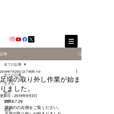
記事
全ての記事
2018年7月29日
読了時間: 1分
全ての記事
足場の取り外し作業が始ま
ホテル
りました。
旅行
更新日：
2018年9月2日
沖縄
2018.7.29
建物のの左側をご覧ください。
名護
足場の取り外しが始まりました。