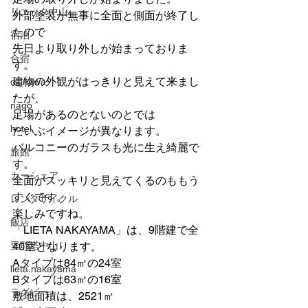
リエッタ中山
外部塗装が無事に全面と側面が終了し
たので
宿泊
先日より取り外しが始まっておりま
合宿
す。
建物の外観がはっきりと見えて来まし
okinawa
たが、
nago
足場があるのとないのとでは
hotel
だいぶイメージが異なります。
バルコニーのガラスも光に生え綺麗で
旅館
す。
カーシェア
全面がスッキリと見えてくるのももう
すぐです。
レンタサイクル
楽しみですね。
飯店
「LIETA NAKAYAMA」は、9階建で全
里耶塔中山
40室となります。
Aタイプは84㎡の24室
lieta.nakayama
Bタイプは63㎡の16室
ラグビー
敷地面積は、2521㎡