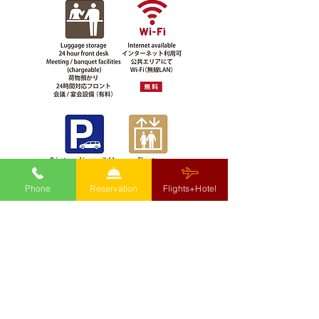
クです♪♪
Phone
Reservation
Flights+Hotel
■ホテル規則