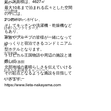
延べ床面積は、4627㎡
スポーツ
最大10名まで泊まれる広々とした空間
プロ野球
の中には、
2つのバス・トイレ、
プロ野球キャンプ
そしてキッチンや洗濯機・乾燥機など
日本ハムファイターズ
もあり、
フルーツランド
家族やグループの皆様が一緒になって
ゆっくりと宿泊できるコンドミニアム
海
型ホテルとなります。
古宇利島
トロピカル王国物語や周辺の施設と連
携して
美ら海水族館
北部地域の素晴らしさを伝えていける
おきなわ彩発見キャンペーン
その起点となるような施設を目指して
バリアフリー
いきます。
https://www.lieta-nakayama.com