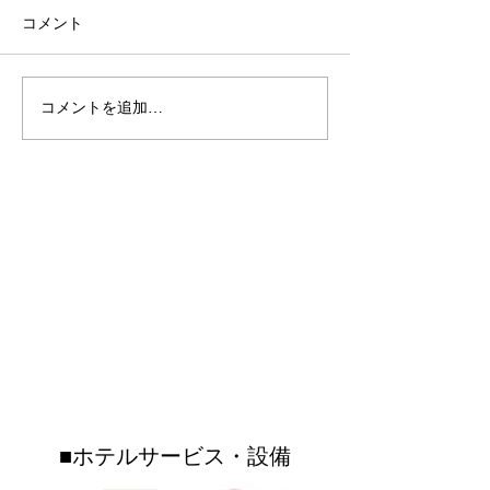
コメント
🌺SUMMER FESTIVAL
コメントを追加…
youtubeおき
2026開催🌺⁡⁡今年の夏は、
ねるsupported
OKINAWAフルーツらんど
て、沖縄フルー
で “遊んで・食べて・運だ
トロピカル王国
めし”✨⁡⁡期間中は ＼ガチャ
Condominium Hotel Nago Resort
介されました♪♪
ガチャ大抽選会！／お土
険していただき
LIETA.NAKAYAMA
産購入や フルーツカフェ
ツカフェではフ
ご利用のレシート 税込
ドベンチャーを
コンドミニアムホテル ナゴリゾート
3,000円以上で ガチャを1
ただきました！
リエッタ中山
回まわせます🎉⁡⁡さらに🍨
はトイレの特別
〒905-0005 名護市字為又(Nago-shi Biimata)1220-25-5
フルーツカフェでは ブル
も・・・！？！
（OKINAWAフルーツランド敷地内）
TEL
0980-51-1511
FAX
0980-51-1512
ーシール シングル料金で
ぜひご覧になっ
ダブルにできるキャンペ
いね☆☆沖縄フ
ーンも開催✨⁡⁡
ンドはリエッタ
■ホテルサービス・設備
歩いていけるテ