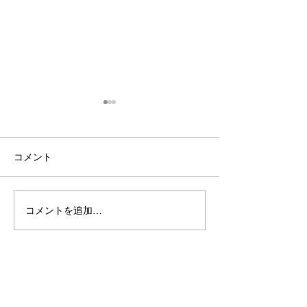
コメント
🌺SUMMER FESTIVAL
コメントを追加…
youtubeおき
2026開催🌺⁡⁡今年の夏は、
ねるsupported
OKINAWAフルーツらんど
て、沖縄フルー
で “遊んで・食べて・運だ
トロピカル王国
めし”✨⁡⁡期間中は ＼ガチャ
Condominium Hotel Nago Resort
介されました♪♪
ガチャ大抽選会！／お土
険していただき
LIETA.NAKAYAMA