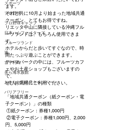
スポーツ
ます。
それと共に10月より始まった地域共通
プロ野球
クーポン、とてもお得ですね。
プロ野球キャンプ
リエッタ中山に隣接している沖縄フル
日本ハムファイターズ
ーツランドは、もちろん使用できま
す。
フルーツランド
ホテルからだと歩いてすぐなので、時
海
間たっぷり遊ぶことができます。
テーマパークの中には、フルーツカフ
古宇利島
ェやお土産ショップもございますの
美ら海水族館
で、
おきなわ彩発見キャンペーン
ぜひお気軽にご利用ください。
バリアフリー
「地域共通クーポン（紙クーポン・電
子クーポン）」の種類
 ①紙クーポン：券種1,000円
 ②電子クーポン：券種1,000円、2,000
円、5,000円