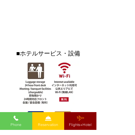
産購入や フルーツカフェ
ツカフェではフ
ご利用のレシート 税込
ドベンチャーを
コンドミニアムホテル ナゴリゾート
3,000円以上で ガチャを1
ただきました！
リエッタ中山
回まわせます🎉⁡⁡さらに🍨
はトイレの特別
〒905-0005 名護市字為又(Nago-shi Biimata)1220-25-5
フルーツカフェでは ブル
も・・・！？！
（OKINAWAフルーツランド敷地内）
TEL
0980-51-1511
FAX
0980-51-1512
ーシール シングル料金で
ぜひご覧になっ
ダブルにできるキャンペ
いね☆☆沖縄フ
ーンも開催✨⁡⁡
ンドはリエッタ
■ホテルサービス・設備
歩いていけるテ
クです♪♪
Phone
Reservation
Flights+Hotel