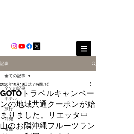
記事
全ての記事
2020年10月18日
読了時間: 1分
全ての記事
GOTOトラベルキャンペー
ホテル
ンの地域共通クーポンが始
旅行
まりました。リエッタ中
沖縄
山のお隣沖縄フルーツラン
名護