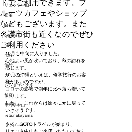
ドでご利用できます。フ
リエッタ中山
ルーツカフェやショップ
宿泊
などもございます。また
合宿
名護市街も近くなのでぜひ
okinawa
ご利用ください
nago
10月も中旬に入りました。
hotel
心地よい風が吹いており、秋の訪れを
旅館
感じます。
10月の沖縄といえば、修学旅行のお客
カーシェア
様が多いのですが、
レンタサイクル
コロナの影響で例年に比べ落ち着いて
飯店
おります。
しかし、これからは徐々に元に戻って
里耶塔中山
いきそうです。
lieta.nakayama
さて、GOTOトラベルが始まり、
ラグビー
リエッタ中山もご来店いただいており