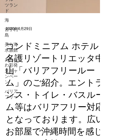
ツラン
ド
海
古宇利
島
2020年6月29日
美ら海
水族館
コンドミニアム ホテル
おきな
わ彩発
名護リゾートリエッタ中
見キャ
ンペー
山「バリアフリールー
ン
ム」のご紹介。エントラ
バリア
フリー
ンス・トイレ・バスルー
ム等はバリアフリー対応
となっております。広い