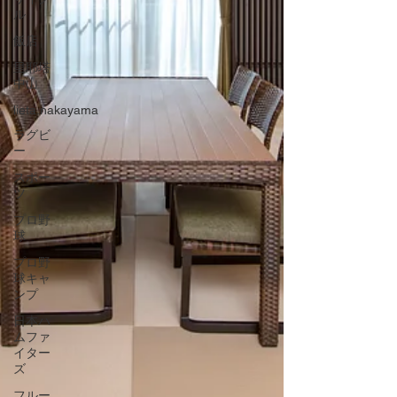
ル
飯店
里耶塔
中山
lieta.nakayama
ラグビ
ー
スポー
ツ
プロ野
球
プロ野
球キャ
ンプ
日本ハ
ムファ
イター
ズ
フルー