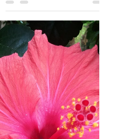
界で宿泊できます。里耶
塔中山旅館沖縄名護飯店
沖縄フルーツランドに隣接しているホテル
「リエッタ 中山」 このホテルには、特別な
お部屋が２部屋ございます。 フルーツラン
ドの絵本の世界「トロピカル王国物語」のお
部屋です。 絵本の可愛さや不思議な世界観
となっております。 子供達を始め皆様から
大人気！！...