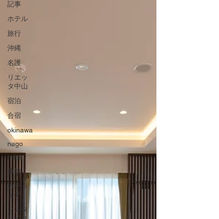
記事
ホテル
旅行
沖縄
名護
リエッ
タ中山
宿泊
合宿
okinawa
nago
hotel
旅館
カーシ
ェア
レンタ
サイク