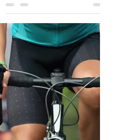
本日の沖縄の天気は晴れ！！ 名護市の空も
青空が広がり気持ちが良い風も吹いておりま
す。 最高の沖縄日和ですね。 もうすぐ6月
になりますが、 世界や日本の対策がうまく
って、1日でも早く皆様と過ごせる日が楽し
みです。 日々のニュースから少しづつもと
に戻ってくる雰囲気を感じながら...