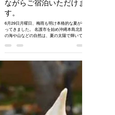
お部屋で沖縄時間を感じ
ながらご宿泊いただけま
す。
6月29日月曜日、梅雨も明け本格的な夏がや
ってきました。 名護市を始め沖縄本島北部
の海や山などの自然は、夏の太陽で輝いてお
ります。 さて、本日はコンドミニアム ホテ
ル名護リゾートリエッタ中山のバリアフリー
ルームをご紹介します。...