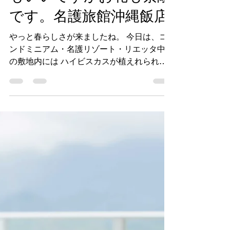
には沖縄にぴったりのハ
イビスカスが植栽されて
ます。太陽の光を浴びて
咲いたお花を見ると元気
になりますね。フルーツ
もいいですがお花も素敵
です。名護旅館沖縄飯店
やっと春らしさが来ましたね。 今日は、コ
ンドミニアム・名護リゾート・リエッタ中山
の敷地内には ハイビスカスが植えれられて
おります。 今日の沖縄の気温は23度とちょ
うどいい気温です。 私はポロシャツで活動
しております。 近頃、悪事を働くウイルス
で旅行自粛や外出自粛等で...