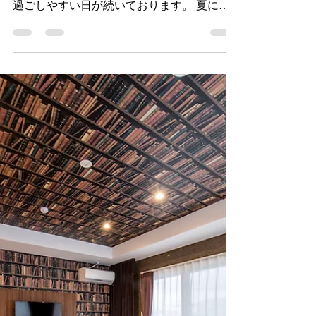
よろしくお願いいたしま
す
沖縄の梅雨も本番を迎え、本日も雨になって
おります。 しかし、ここ数日気温が低く、
過ごしやすい日が続いております。 夏に入
ると海や山を始め沖縄観光にバッチリのシー
ズンに入りますね。 日本旅行はたくさんの
素敵な場所がありますが、 沖縄で皆様にお
会いできるのも楽しみです。...