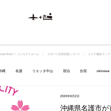
山
航空券付き宿泊プラ
)1220-25-5
ン
​※予約システムへ移動いたします。
1512
ncept Room ／ コンセプトルーム
スポーツ合宿支援について
エリア施設マップ
沖縄
名護
リエッタ中山
宿泊
合宿
okinawa
サイクル
飯店
里耶塔中山
lieta.nakayama
ラグビ
2020年8月2日
沖縄県名護市が
日本ハムファイターズ
フルーツランド
海
古宇利