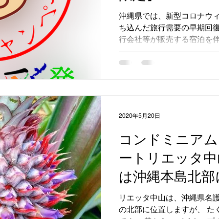
沖縄県では、新型コロナウィ
ち込んだ旅行需要の早期回復
行会社等が販売する宿泊を
いて 1人最大15,000円
ンペーンを実施します。 キャ
2020年5月20日
コンドミニアム
ートリエッタ中
は沖縄本島北部
大自然に囲まれ
リエッタ中山は、沖縄県名護
の北部に位置しますが、 た
マンゴなどの生