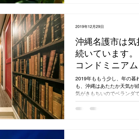
も...
2019年12月29日
沖縄名護市は気
続いています。
コンドミニアム
ご家族やグルー
2019年ももう少し、年の暮
も、沖縄はあたたか天気が続
に宿泊できます
気がきもちいのでベランダ
や山や美ら海水
(*'▽'*) さて、本日紹介す
けの特別なお部屋、...
です。里耶塔中