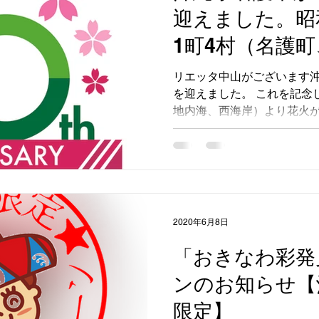
迎えました。昭和
1町4村（名護
バリアフリー
村、屋我地村、
リエッタ中山がございます
を迎えました。 これを記念
誕生。リエッタ
地内海、西海岸）より花火が
されるホテルを
は、昭和45年（1970年）8
村、羽地村、屋我地村、久志村
共に成長して参
2020年6月8日
「おきなわ彩発
ンのお知らせ【
限定】