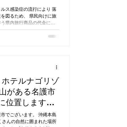
ルス感染症の流行により 落
を図るため、 県民向けに旅
伴う県内旅行商品の代金につ
を補助する「おきなわ彩発見」キャ
ンペーン期間は、...
 ホテルナゴリゾ
山がある名護市
に位置します。
パイナップルや
市でございます。 沖縄本島
くさんの自然に囲まれた場所
産地です。美ら