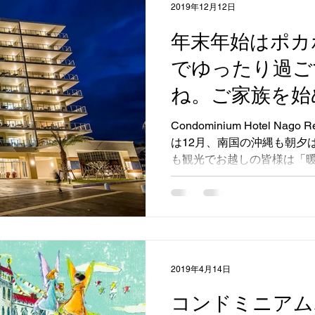
2019年12月12日
年末年始はポカ
でゆったり過ご
ね。ご家族を始
る広いお部屋で
Condominium Hotel Nago 
は12月、南国の沖縄も朝夕
英語を始め多言
も観光でお越しの皆様は「暖
おります。LIET
陽気が良いとポカポカ気持ちが
耶塔中山旅館
2019年4月14日
コンドミニアム