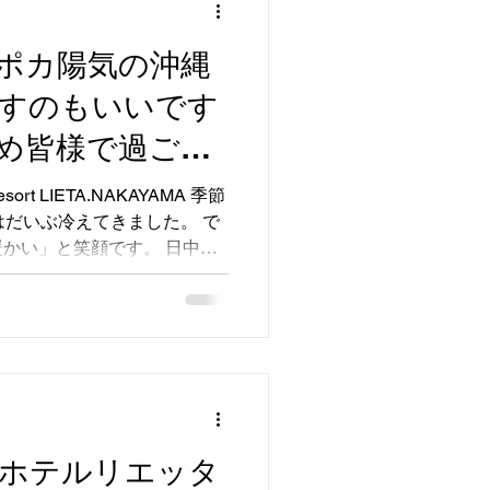
ポカ陽気の沖縄
すのもいいです
め皆様で過ごせ
す。フロントは
Resort LIETA.NAKAYAMA 季節
はだいぶ冷えてきました。 で
語でも対応して
かい」と笑顔です。 日中は
A.NAKAYAMA里
よいです。...
ホテルリエッタ