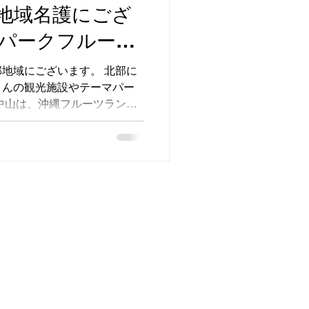
地域名護にござ
パークフルーツ
ており、２つだ
地域にございます。 北部に
さんの観光施設やテーマパー
王国物語のコン
中山は、沖縄フルーツランド
ございます。イ
・、 実は、２つだけの秘密
で絵本の世界で
A