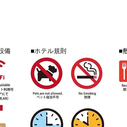
〒905-0005 名護市字為又(Nago-shi Biimata)1220-25-5
（OKINAWAフルーツランド敷地内）
TEL 0980-51-1511 FAX 0980-51-1512
設備
■ホテル規則
■