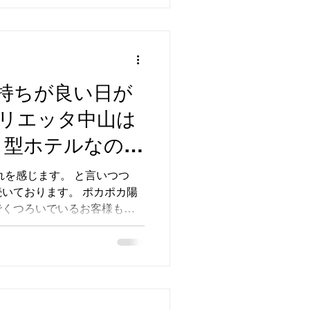
持ちが良い日が
リエッタ中山は
 型ホテルなので
プも暮らすよう
れを感じます。 と言いつつ
いております。 ポカポカ陽
。やんばるの海
でくつろいでいるお客様も
族などオススメ
るのは、 リエッタ 中山に２つだ
山旅館名護飯店