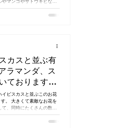
ルやマンゴやサトウキビなど
ーツらんど等テ
施設も美ら海水族館を始め沖
さんのテーマパークがござい
まれておりま
スカスと並ぶ有
アラマンダ、ス
いております
アムホテル名護
ハイビスカスと並ぶこのお花
す。 大きくて素敵なお花を
タ中山スタッフ
して、同時にたくさんの数も
いできるのを楽
植えると素敵なお花の壁にな
接しているフルーツランドに
ます。