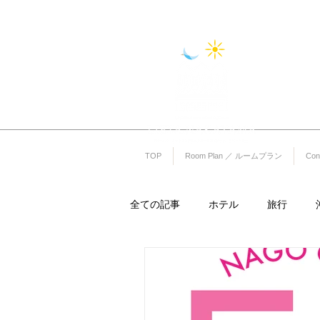
リエッタ中
コンドミニアムホテル ナゴリゾート
〒905-0005 沖縄県名護市字為又(Okinawa Nago-shi Biimata
（OKINAWAフルーツランド敷地内）
TEL 0980-51-1511 FAX 0980-51-
TOP
Room Plan ／ ルームプラン
Co
全ての記事
ホテル
旅行
旅館
カーシェア
レンタ
プロ野球
プロ野球キャンプ