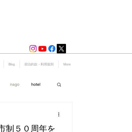
宿泊プラン一覧
​※予約システムへ移動いたします。
Blog
宿泊約款・利用規則
More
nago
hotel
ー
スポーツ
市制５０周年を
島
美ら海水族館