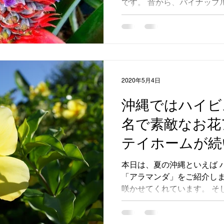
です。 昔から、パイナップ
海水族館やフル
生産されております。 観光
縄フルーツランドなど たく
ーマパークに囲
ます。...
す。
2020年5月4日
沖縄ではハイビ
名で素敵なお花
テイホームが続
が、コンドミニ
本日は、夏の沖縄といえば 
「アラマンダ」をご紹介しま
リゾートリエッ
咲かせてくれています。 そ
一同皆様にお会
咲かせてくれるので、 庭に
ります。 リエッタ中山に隣
しみにしており