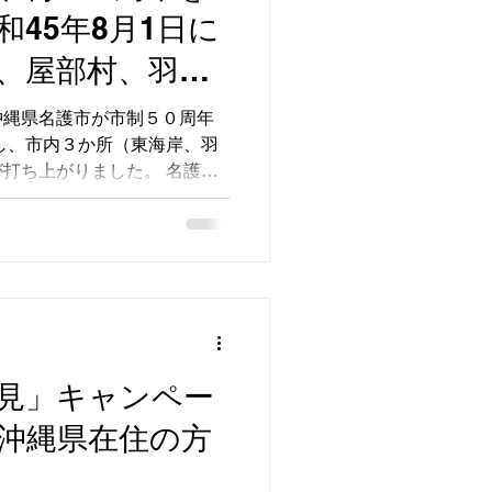
45年8月1日に
町、屋部村、羽地
久志村）合併で
沖縄県名護市が市制５０周年
し、市内３か所（東海岸、羽
中山も皆様に愛
打ち上がりました。 名護市
目指し名護市と
月1日に 1町4村（名護町、屋部
）の合併によって...
ります。
見」キャンペー
沖縄県在住の方