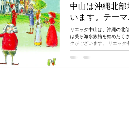
中山は沖縄北部
います。テーマ
ランドに隣接し
リエッタ中山は、沖縄の北部
は美ら海水族館を始めたく
けのトロピカル
クがございます。 リエッタ
セプトルームが
と隣接しているのですが・・
のお部屋がございます。...
ンテリアはまる
す。
Condominium Hotel Nago Resort
LIETA.NAKAYAM
コンドミニアムホテル ナゴリゾート リエッタ中山