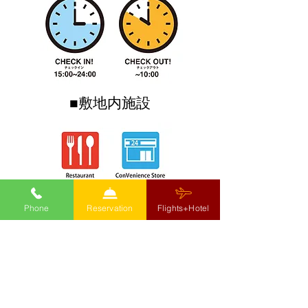
■敷地内施設
Phone
Reservation
Flights+Hotel