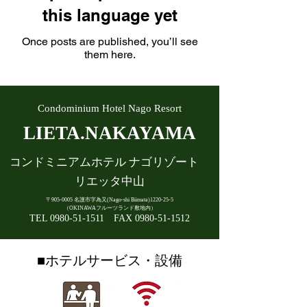
this language yet
Once posts are published, you’ll see
them here.
Condominium Hotel Nago Resort
LIETA.NAKAYAMA
コンドミニアムホテル ナゴリゾート
リエッタ中山
〒905-0005 名護市字為又(Nago-shi Biimata)1220-25-5
（OKINAWAフルーツランド敷地内）
TEL
0980-51-1511
FAX
0980-51-1512
■ホテルサービス・設備