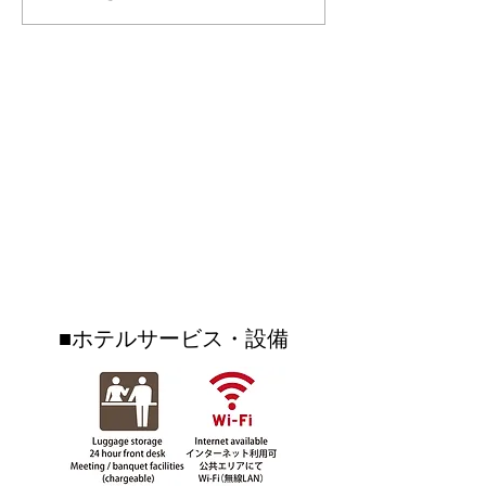
2026開催🌺⁡⁡今年の夏は、
ねるsupported
OKINAWAフルーツらんど
て、沖縄フルー
で “遊んで・食べて・運だ
トロピカル王国
めし”✨⁡⁡期間中は ＼ガチャ
Condominium Hotel Nago Resort
介されました♪♪
ガチャ大抽選会！／お土
険していただき
LIETA.NAKAYAMA
産購入や フルーツカフェ
ツカフェではフ
ご利用のレシート 税込
ドベンチャーを
コンドミニアムホテル ナゴリゾート
3,000円以上で ガチャを1
ただきました！
リエッタ中山
回まわせます🎉⁡⁡さらに🍨
はトイレの特別
〒905-0005 名護市字為又(Nago-shi Biimata)1220-25-5
フルーツカフェでは ブル
も・・・！？！
（OKINAWAフルーツランド敷地内）
TEL
0980-51-1511
FAX
0980-51-1512
ーシール シングル料金で
ぜひご覧になっ
ダブルにできるキャンペ
いね☆☆沖縄フ
ーンも開催✨⁡⁡
ンドはリエッタ
■ホテルサービス・設備
歩いていけるテ
クです♪♪