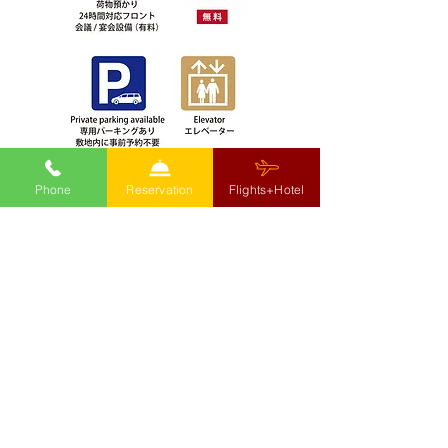
Phone
Reservation
Flights+Hotel
■ホテル規則