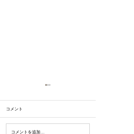
コメント
🌺SUMMER FESTIVAL
コメントを追加…
youtubeおき