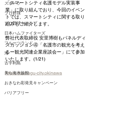
「スマートシティ名護モデル実装事
スポーツ
業」に取り組んでおり、今回のイベン
プロ野球
トでは、スマートシティに関する取り
プロ野球キャンプ
組みもご紹介します。
日本ハムファイターズ
弊社代表取締役 安里博樹もパネルディ
フルーツランド
スカッション④「名護市の観光を考え
るー観光関連企業座談会ー」にて参加
海
いたします。(1/21)
古宇利島
https://tsunagu-city.okinawa
美ら海水族館
おきなわ彩発見キャンペーン
バリアフリー