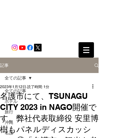
記事
全ての記事
2023年1月12日
読了時間: 1分
全ての記事
名護市にて、TSUNAGU
ホテル
CITY 2023 in NAGO開催で
旅行
す。弊社代表取締役 安里博
沖縄
樹もパネルディスカッシ
名護