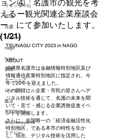
ョン④「名護市の観光を考
リエッタ中山
えるー観光関連企業座談会
宿泊
ー」にて参加いたします。
合宿
(1/21)
okinawa
TSUNAGU CITY 2023 in NAGO
nago
hotel
ABOUT
沖縄県名護市は金融情報特別地区及び
旅館
情報通信産業特別地区に指定され、今
カーシェア
年で20年を迎えました。
その節目に、企業・市民の皆さんへデ
レンタサイクル
ジタル技術を通じて、名護の未来を聞
飯店
いて・見て・感じる企業誘致促進イベ
里耶塔中山
ントを開催します。
さらに、全国唯一の「経済金融活性化
lieta.nakayama
特別地区」である本市の特性を生か
ラグビー
し、現在、デジタル技術を活用した