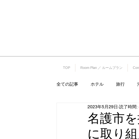
リエッタ中
コンドミニアムホテル ナゴリゾート
〒905-0005 沖縄県名護市字為又(Okinawa Nago-shi Biimata
（OKINAWAフルーツランド敷地内）
TEL 0980-51-1511 FAX 0980-51-
TOP
Room Plan ／ ルームプラン
Co
全ての記事
ホテル
旅行
2023年5月29日
読了時間: 
旅館
カーシェア
レンタ
名護市を
に取り組
プロ野球
プロ野球キャンプ