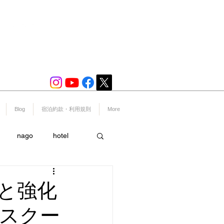
宿泊プラン一覧
​※予約システムへ移動いたします。
Blog
宿泊約款・利用規則
More
nago
hotel
ー
スポーツ
と強化
スクー
島
美ら海水族館