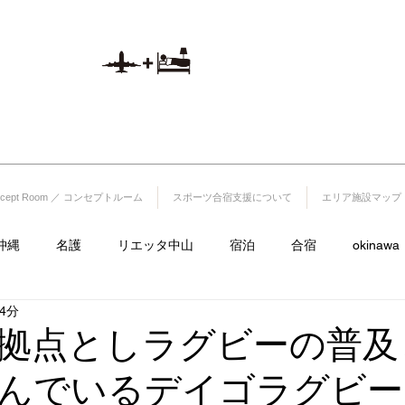
山
航空券付き宿泊プラ
)1220-25-5
ン
​※予約システムへ移動いたします。
1512
ncept Room ／ コンセプトルーム
スポーツ合宿支援について
エリア施設マップ
沖縄
名護
リエッタ中山
宿泊
合宿
okinawa
4分
サイクル
飯店
里耶塔中山
lieta.nakayama
ラグビ
拠点としラグビーの普及
んでいるデイゴラグビー
日本ハムファイターズ
フルーツランド
海
古宇利